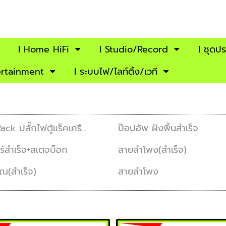
I Home HiFi
I Studio/Record
l ชุดป
ertainment
I ระบบไฟ/ไลท์ติ้ง/เวที
 ปลั๊กไฟตู้แร็คเครื...
ป๊อปอัพ ฝังพื้นสำเร็จ
ร์สำเร็จ+สเตจบ็อก
สายลำโพง(สำเร็จ)
(สำเร็จ)
สายลำโพง