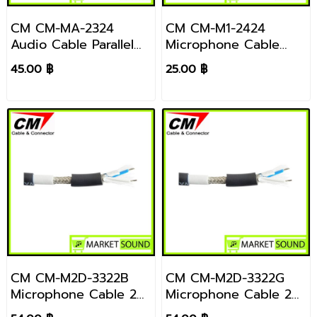
CM CM-MA-2324
CM CM-M1-2424
Audio Cable Parallel
Microphone Cable
Twin, Unbalance
Mono Type 22 AWG
45.00 ฿
25.00 ฿
Audio 2x L-R ราคา/
Shield Black (สีดำ)
เมตร
ราคา/เมตร
CM CM-M2D-3322B
CM CM-M2D-3322G
Microphone Cable 2
Microphone Cable 2
Core, Stereo 22 AWG
Core, Stereo 22 AWG