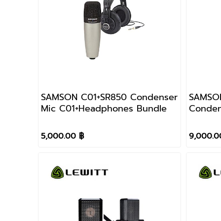
SAMSON C01+SR850 Condenser
SAMSON
Mic C01+Headphones Bundle
Conden
5,000.00 ฿
9,000.0