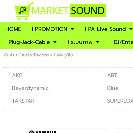
HOME
I PROMOTION
l PA Live Sound
I Plug-Jack-Cable
I ระบบภาพ
I DJ/Ent
สินค้า
>
Studio/Record
>
ไมค์สตูดิโอ
AKG
ART
Beyerdynamic
Blue
TAKSTAR
SUPERLU
EV
MACKIE
SENNHEISER
Presonus