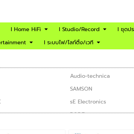
I Home HiFi
I Studio/Record
l ชุดป
ertainment
I ระบบไฟ/ไลท์ติ้ง/เวที
Audio-technica
SAMSON
X
sE Electronics
RODE
YAMAHA