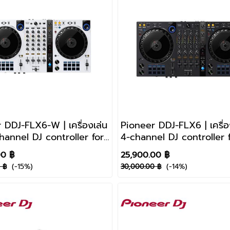
 DDJ-FLX6-W | เครื่องเล่น
Pioneer DDJ-FLX6 | เครื่อง
channel DJ controller for
4-channel DJ controller 
box and Serato DJ Pro
rekordbox and Serato D
00 ฿
25,900.00 ฿
(-15%)
(-14%)
 ฿
30,000.00 ฿