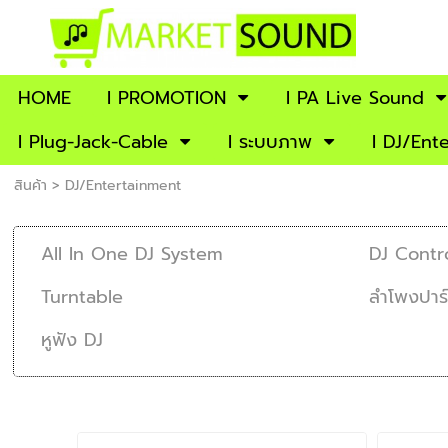
HOME
I PROMOTION
l PA Live Sound
I Plug-Jack-Cable
I ระบบภาพ
I DJ/Ent
สินค้า
>
DJ/Entertainment
All In One DJ System
DJ Contro
Turntable
ลำโพงปาร์ต
หูฟัง DJ