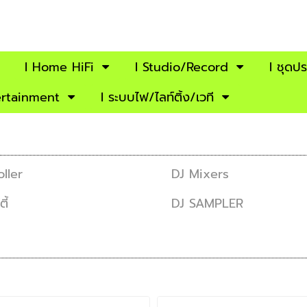
I Home HiFi
I Studio/Record
l ชุดป
ertainment
I ระบบไฟ/ไลท์ติ้ง/เวที
ller
DJ Mixers
ี้
DJ SAMPLER